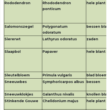
Rododendron
Rhododendron
hele plant
ponticum
Salomonszegel
Polygonatum
bessen blad
odoratum
Siererwt
Lathyrus odoratus
zaden
Slaapbol
Papaver
hele blant 
Sleutelbloem
Primula vulgaris
blad bloem
Sneeuwbes
Symphoricarpos albus
bessen
Sneeuwklokjes
Galanthus nivalis
knollen blad
Stinkende Gouwe
Chelidonium majus
hele plant