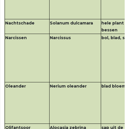
Nachtschade
Solanum dulcamara
hele plant v
bessen
Narcissen
Narcissus
bol, blad, sli
Oleander
Nerium oleander
blad bloem
Olifantsoor
Alocasia zebrina
sap uit de h