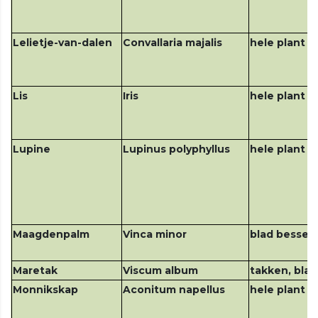
Lelietje-van-dalen
Convallaria majalis
hele plant
Lis
Iris
hele plant
Lupine
Lupinus polyphyllus
hele plant v
Maagdenpalm
Vinca minor
blad bessen
Maretak
Viscum album
takken, bla
Monnikskap
Aconitum napellus
hele plant