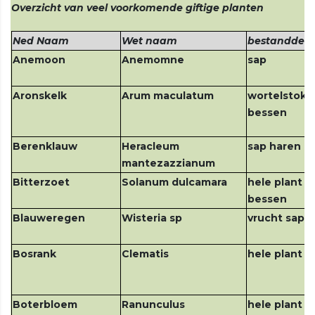
Overzicht van veel voorkomende giftige planten
Ned Naam
Wet naam
bestanddeel
Anemoon
Anemomne
sap
Aronskelk
Arum maculatum
wortelstok, 
bessen
Berenklauw
Heracleum
sap haren
mantezazzianum
Bitterzoet
Solanum dulcamara
hele plant b
bessen
Blauweregen
Wisteria sp
vrucht sap
Bosrank
Clematis
hele plant
Boterbloem
Ranunculus
hele plant s