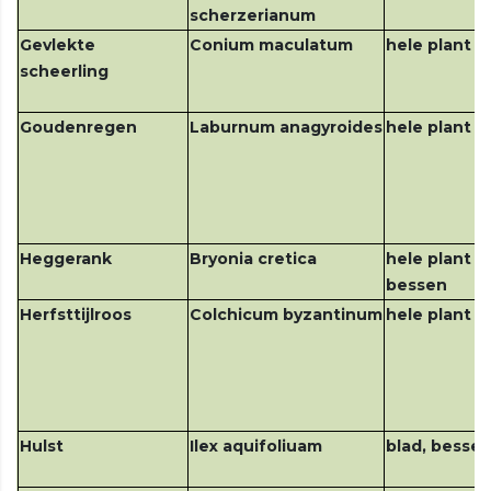
scherzerianum
Gevlekte
Conium maculatum
hele plant
scheerling
Goudenregen
Laburnum anagyroides
hele plant
Heggerank
Bryonia cretica
hele plant v
bessen
Herfsttijlroos
Colchicum byzantinum
hele plant
Hulst
Ilex aquifoliuam
blad, besse