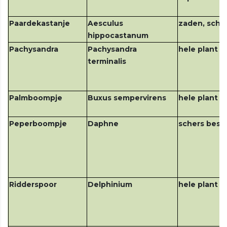
Paardekastanje
Aesculus
zaden, schor
hippocastanum
Pachysandra
Pachysandra
hele plant
terminalis
Palmboompje
Buxus sempervirens
hele plant
Peperboompje
Daphne
schers bess
Ridderspoor
Delphinium
hele plant v