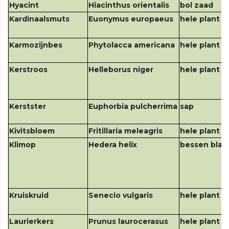
Hyacint
Hiacinthus orientalis
bol zaad
Kardinaalsmuts
Euonymus europaeus
hele plant v
Karmozijnbes
Phytolacca americana
hele plant v
Kerstroos
Helleborus niger
hele plant
Kerstster
Euphorbia pulcherrima
sap
Kivitsbloem
Fritillaria meleagris
hele plant v
Klimop
Hedera helix
bessen blad
Kruiskruid
Senecio vulgaris
hele plant
Laurierkers
Prunus laurocerasus
hele plant