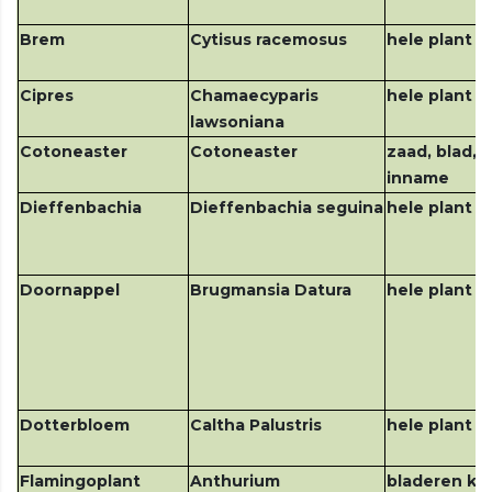
Brem
Cytisus racemosus
hele plant
Cipres
Chamaecyparis
hele plant
lawsoniana
Cotoneaster
Cotoneaster
zaad, blad, w
inname
Dieffenbachia
Dieffenbachia seguina
hele plant v
Doornappel
Brugmansia Datura
hele plant
Dotterbloem
Caltha Palustris
hele plant
Flamingoplant
Anthurium
bladeren ko