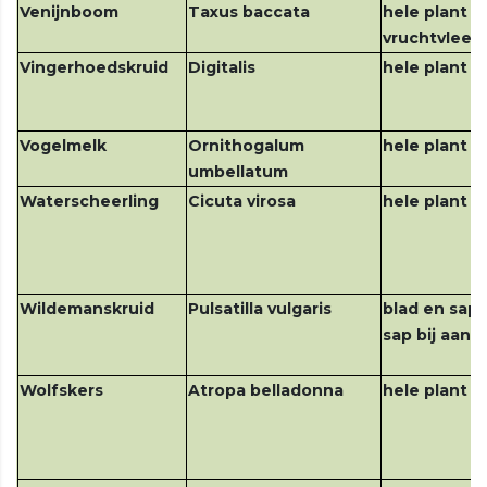
Venijnboom
Taxus baccata
hele plant b
vruchtvlees
Vingerhoedskruid
Digitalis
hele plant
Vogelmelk
Ornithogalum
hele plant
umbellatum
Waterscheerling
Cicuta virosa
hele plant
Wildemanskruid
Pulsatilla vulgaris
blad en sap 
sap bij aanr
Wolfskers
Atropa belladonna
hele plant