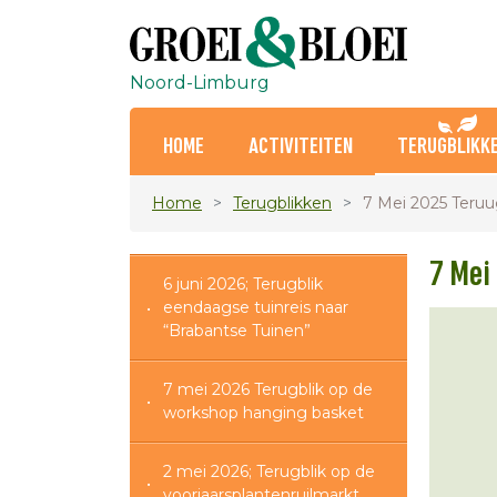
Noord-Limburg
HOME
ACTIVITEITEN
TERUGBLIKK
Home
Terugblikken
7 Mei 2025 Teruu
7 Mei
6 juni 2026; Terugblik
eendaagse tuinreis naar
“Brabantse Tuinen”
7 mei 2026 Terugblik op de
workshop hanging basket
2 mei 2026; Terugblik op de
voorjaarsplantenruilmarkt