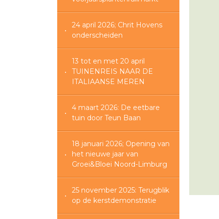
24 april 2026; Chrit Hovens
onderscheiden
13 tot en met 20 april
TUINENREIS NAAR DE
ITALIAANSE MEREN
4 maart 2026: De eetbare
tuin door Teun Baan
18 januari 2026; Opening van
het nieuwe jaar van
Groei&Bloei Noord-Limburg
25 november 2025: Terugblik
op de kerstdemonstratie