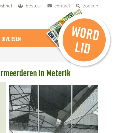
sbrief
bestuur
contact
zoeken
W
O
R
D
DIVERSEN
L
ID
ermeerderen in Meterik