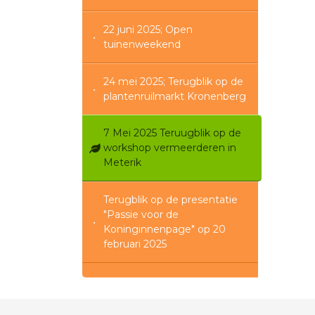
22 juni 2025; Open
tuinenweekend
24 mei 2025; Terugblik op de
plantenruilmarkt Kronenberg
7 Mei 2025 Teruugblik op de
workshop vermeerderen in
Meterik
Terugblik op de presentatie
"Passie voor de
Koninginnenpage" op 20
februari 2025