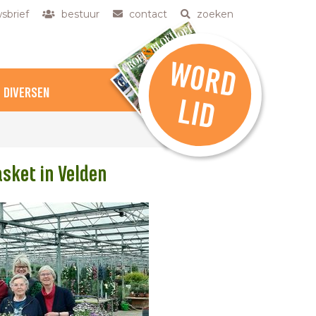
sbrief
bestuur
contact
zoeken
W
O
R
D
DIVERSEN
L
ID
sket in Velden