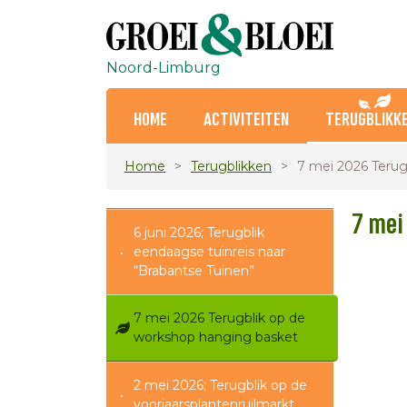
Noord-Limburg
HOME
ACTIVITEITEN
TERUGBLIKK
Home
Terugblikken
7 mei 2026 Terug
7 mei
6 juni 2026; Terugblik
eendaagse tuinreis naar
“Brabantse Tuinen”
7 mei 2026 Terugblik op de
workshop hanging basket
2 mei 2026; Terugblik op de
voorjaarsplantenruilmarkt