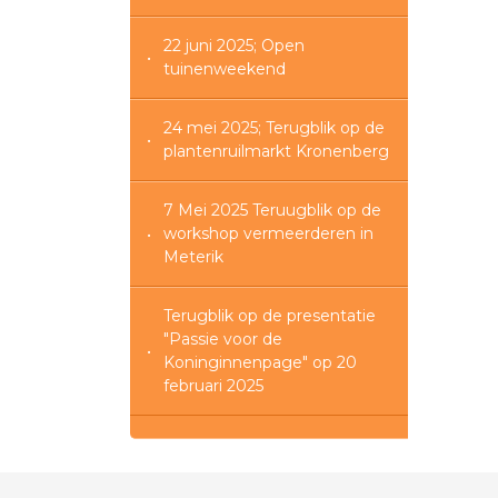
22 juni 2025; Open
tuinenweekend
24 mei 2025; Terugblik op de
plantenruilmarkt Kronenberg
7 Mei 2025 Teruugblik op de
workshop vermeerderen in
Meterik
Terugblik op de presentatie
"Passie voor de
Koninginnenpage" op 20
februari 2025