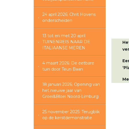
24 april 2026; Chrit Hovens
onderscheiden
13 tot en met 20 april
TUINENREIS NAAR DE
He
ITALIAANSE MEREN
ver
Ee
4 maart 2026: De eetbare
‘P
tuin door Teun Baan
Me
18 januari 2026; Opening van
het nieuwe jaar van
Groei&Bloei Noord-Limburg
25 november 2025: Terugblik
op de kerstdemonstratie